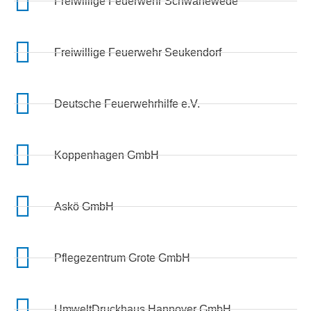
Freiwillige Feuerwehr Schwanewede
Freiwillige Feuerwehr Seukendorf
Deutsche Feuerwehrhilfe e.V.
Koppenhagen GmbH
Askö GmbH
Pflegezentrum Grote GmbH
UmweltDruckhaus Hannover GmbH